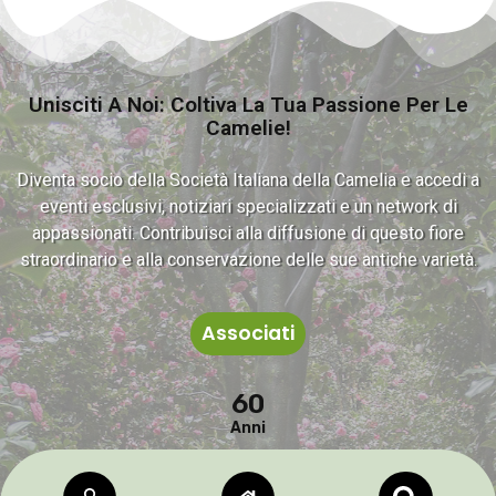
Unisciti A Noi: Coltiva La Tua Passione Per Le
Camelie!
Diventa socio della Società Italiana della Camelia e accedi a
eventi esclusivi, notiziari specializzati e un network di
appassionati. Contribuisci alla diffusione di questo fiore
straordinario e alla conservazione delle sue antiche varietà.
Associati
60
Anni
★
★
★
★
★