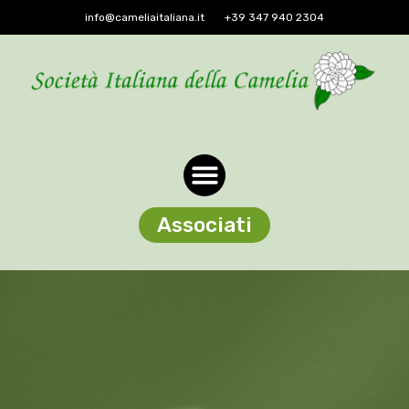
info@cameliaitaliana.it
+39 347 940 2304
Associati