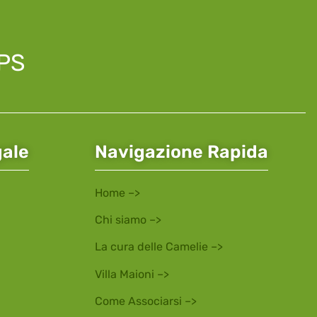
APS
gale
Navigazione Rapida
Home –>
Chi siamo –>
La cura delle Camelie –>
Villa Maioni –>
Come Associarsi –>