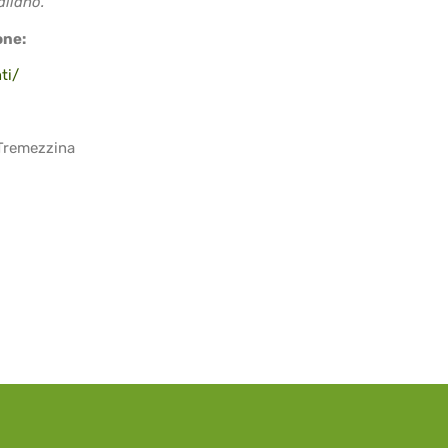
aliano.
one:
ti/
 Tremezzina