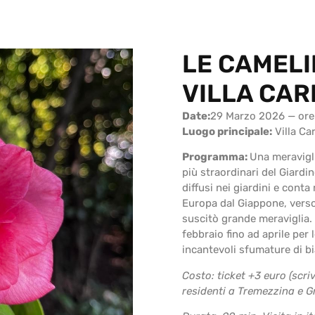
LE CAMELI
VILLA CAR
Date:
29 Marzo 2026 — ore 
Luogo principale:
Villa Ca
Programma:
Una meravigli
più straordinari del Giardino
diffusi nei giardini e cont
Europa dal Giappone, verso l
suscitò grande meraviglia. 
febbraio fino ad aprile per 
incantevoli sfumature di bi
Costo: ticket +3 euro (scri
residenti a Tremezzina e G