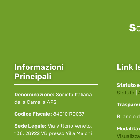
S
Informazioni
Link I
Principali
Statuto e
Statuto
|
Denominazione:
Società Italiana
della Camelia APS
Traspare
Codice Fiscale:
84010170037
Bilancio d
Sede Legale:
Via Vittorio Veneto,
Modalità 
138, 28922 VB presso Villa Maioni
Visualizza