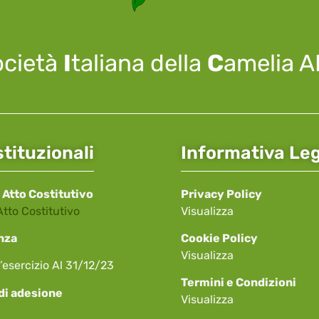
ocietà
I
taliana della
C
amelia 
stituzionali
Informativa Le
 Atto Costitutivo
Privacy Policy
Atto Costitutivo
Visualizza
nza
Cookie Policy
Visualizza
’esercizio Al 31/12/23
Termini e Condizioni
di adesione
Visualizza