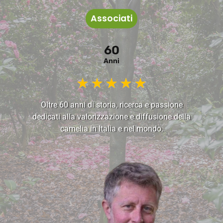
Associati
60
Anni
★
★
★
★
★
Oltre 60 anni di storia, ricerca e passione
dedicati alla valorizzazione e diffusione della
camelia in Italia e nel mondo.