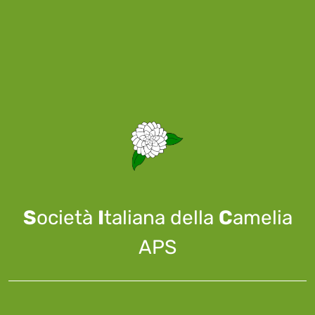
S
ocietà
I
taliana della
C
amelia
APS