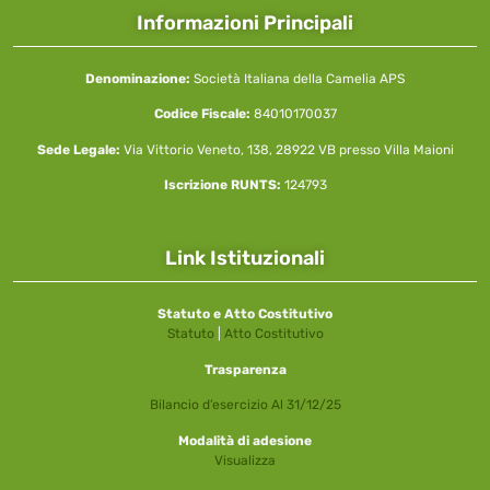
Informazioni Principali
Denominazione:
Società Italiana della Camelia APS
Codice Fiscale:
84010170037
Sede Legale:
Via Vittorio Veneto, 138, 28922 VB presso Villa Maioni
Iscrizione RUNTS:
124793
Link Istituzionali
Statuto e Atto Costitutivo
Statuto
|
Atto Costitutivo
Trasparenza
Bilancio d’esercizio Al 31/12/25
Modalità di adesione
Visualizza