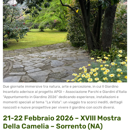
Due giornate immersive tra natura, arte e percezione, in cui Il Giardino
Incantato aderisce al progetto APGI – Associazione Parchi e Giardini d’Italia
“Appuntamento in Giardino 2026” dedicando esperienze, installazioni e
momenti speciali al tema “La Vista”: un viaggio tra scorci inediti, dettagli
nascosti e nuove prospettive per vivere il giardino con occhi diversi.
21-22 Febbraio 2026 – XVIII Mostra
Della Camelia – Sorrento (NA)