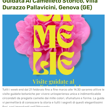
Guidata Al Camelieto Storico, Villa
Durazzo Pallavicini, Genova (GE)
Tutti i week end dal 21 febbraio fino a fine marzo alle 14.30 saranno attive le
visite guidate botaniche per vivere un’esperienza unica e indimenticabile
circondati da pregiate camelie dai mille colori, sfumature e forme. La guida
vi permetterà di conoscere la storia e tutti i segreti di questi elegantissimi
fiori, così importanti nell’Ottocento.