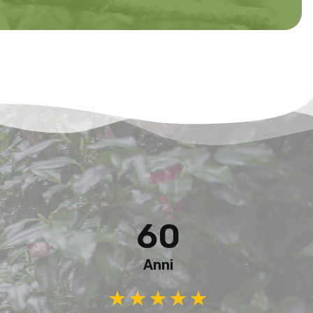
60
Anni
★
★
★
★
★