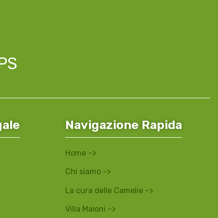
APS
gale
Navigazione Rapida
Home –>
Chi siamo –>
La cura delle Camelie –>
Villa Maioni –>