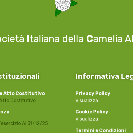
ocietà
I
taliana della
C
amelia 
stituzionali
Informativa Le
e Atto Costitutivo
Privacy Policy
Atto Costitutivo
Visualizza
enza
Cookie Policy
Visualizza
’esercizio Al 31/12/25
Termini e Condizioni