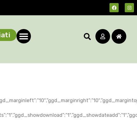
ati
La cura delle Camelie
y”:”-1″,”ggd_marginleft”:”10″,”ggd_marginright”:”10″,”ggd_
hits”:”1″,”ggd_showdownload”:”1″,”ggd_showdateadd”:”1″,”g