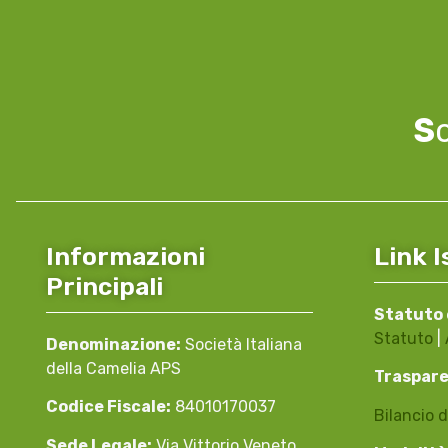
S
Informazioni
Link I
Principali
Statuto 
Statuto
|
Denominazione:
Società Italiana
della Camelia APS
Traspar
Codice Fiscale:
84010170037
Bilancio d
Sede Legale:
Via Vittorio Veneto,