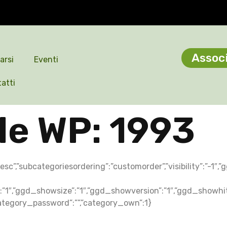
Associ
arsi
Eventi
atti
ile WP:
1993
r”:”desc”,”subcategoriesordering”:”customorder”,”visibilit
n”:”1″,”ggd_showsize”:”1″,”ggd_showversion”:”1″,”ggd_show
,”category_password”:””,”category_own”:1}