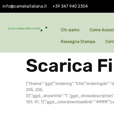
info@cameliaitaliana.it
+39 347 940 2304
Chi siamo
Come Associ
Rassegna Stampa
Cont
Scarica F
{“theme”:”ggd”,”ordering”:”title”,”orderingdi
255, 255,
0)”,”ggd_showtitle”:”1″,”ggd_showdescriptio
159, 41, 1)”,”ggd_colordownloadlink”:”#ffffff”