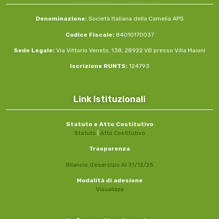
Denominazione:
Società Italiana della Camelia APS
Codice Fiscale:
84010170037
Sede Legale:
Via Vittorio Veneto, 138, 28922 VB presso Villa Maioni
Iscrizione RUNTS:
124793
Link Istituzionali
Statuto e Atto Costitutivo
Statuto
|
Atto Costitutivo
Trasparenza
Bilancio d’esercizio Al 31/12/25
Modalità di adesione
Visualizza