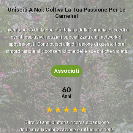
Unisciti A Noi: Coltiva La Tua Passione Per Le
Camelie!
Diventa socio della Società Italiana della Camelia e accedi a
eventi esclusivi, notiziari specializzati e un network di
appassionati. Contribuisci alla diffusione di questo fiore
straordinario e alla conservazione delle sue antiche varietà.
Associati
60
Anni
★
★
★
★
★
Oltre 60 anni di storia, ricerca e passione
dedicati alla valorizzazione e diffusione della