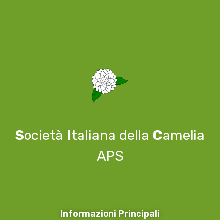
S
ocietà
I
taliana della
C
amelia
APS
Informazioni Principali