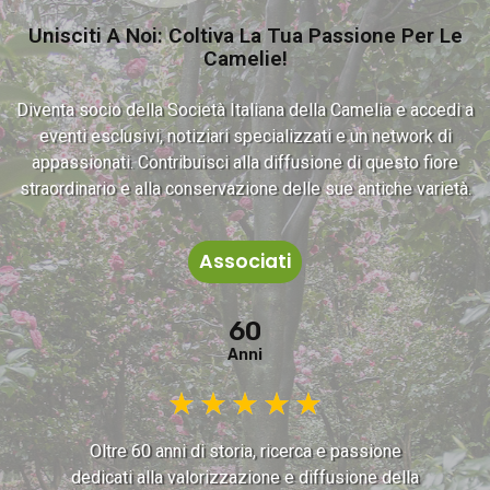
Unisciti A Noi: Coltiva La Tua Passione Per Le
Camelie!
Diventa socio della Società Italiana della Camelia e accedi a
eventi esclusivi, notiziari specializzati e un network di
appassionati. Contribuisci alla diffusione di questo fiore
straordinario e alla conservazione delle sue antiche varietà.
Associati
60
Anni
★
★
★
★
★
Oltre 60 anni di storia, ricerca e passione
dedicati alla valorizzazione e diffusione della