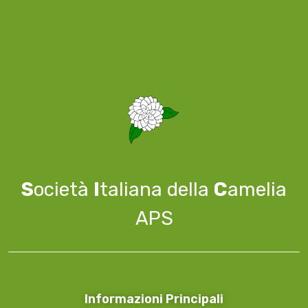
S
ocietà
I
taliana della
C
amelia
APS
Informazioni Principali