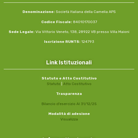
Denominazione:
Società Italiana della Camelia APS
Codice Fiscale:
84010170037
Sede Legale:
Via Vittorio Veneto, 138, 28922 VB presso Villa Maioni
Iscrizione RUNTS:
124793
Link Istituzionali
Statuto e Atto Costitutivo
Statuto
|
Atto Costitutivo
Trasparenza
Bilancio d’esercizio Al 31/12/25
Modalità di adesione
Visualizza