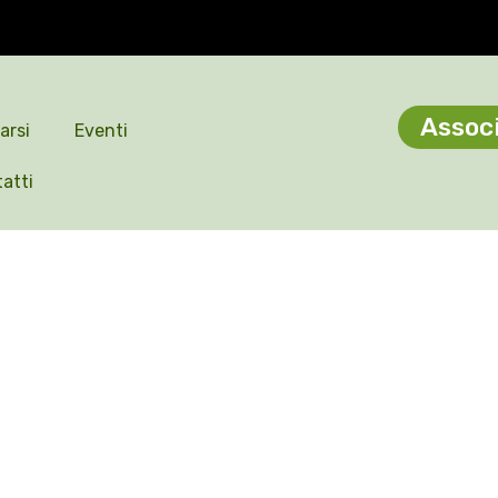
Associ
arsi
Eventi
atti