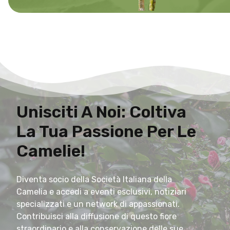
Unisciti A Noi: Coltiva
La Tua Passione Per Le
Camelie!
Diventa socio della Società Italiana della
Camelia e accedi a eventi esclusivi, notiziari
specializzati e un network di appassionati.
Contribuisci alla diffusione di questo fiore
straordinario e alla conservazione delle sue