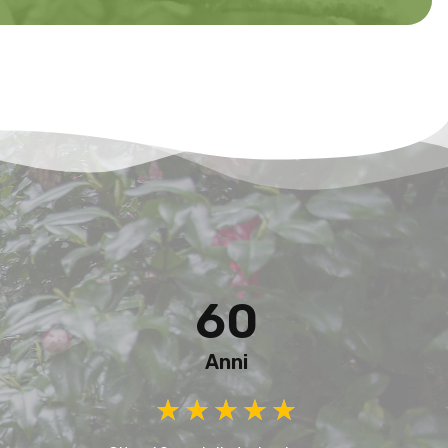
60
Anni
★
★
★
★
★