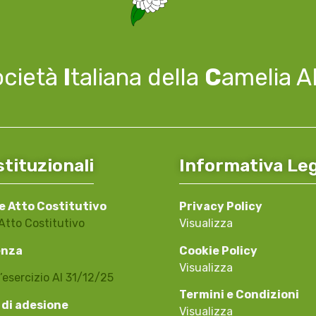
ocietà
I
taliana della
C
amelia 
stituzionali
Informativa Le
e Atto Costitutivo
Privacy Policy
Atto Costitutivo
Visualizza
enza
Cookie Policy
Visualizza
’esercizio Al 31/12/25
Termini e Condizioni
 di adesione
Visualizza