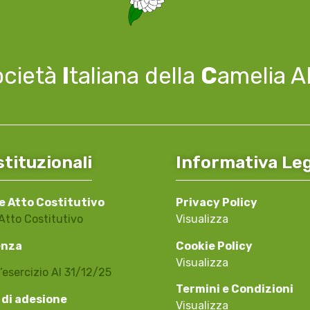
ocietà
I
taliana della
C
amelia 
stituzionali
Informativa Le
e Atto Costitutivo
Privacy Policy
Atto Costitutivo
Visualizza
enza
Cookie Policy
Visualizza
’esercizio Al 31/12/25
Termini e Condizioni
 di adesione
Visualizza