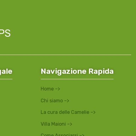
APS
gale
Navigazione Rapida
Home –>
Chi siamo –>
La cura delle Camelie –>
Villa Maioni –>
Come Associarsi –>