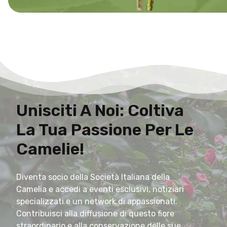
Unisciti A Noi: Coltiva
La Tua Passione Per Le
Camelie!
Diventa socio della Società Italiana della
Camelia e accedi a eventi esclusivi, notiziari
specializzati e un network di appassionati.
Contribuisci alla diffusione di questo fiore
straordinario e alla conservazione delle sue