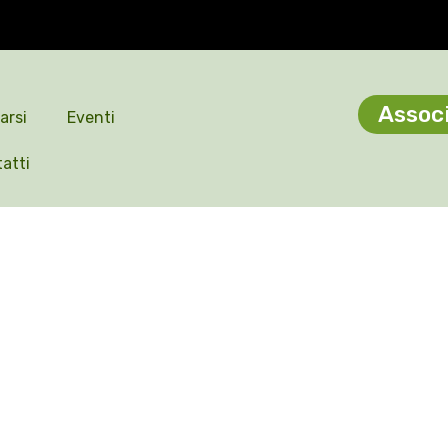
Associ
arsi
Eventi
atti