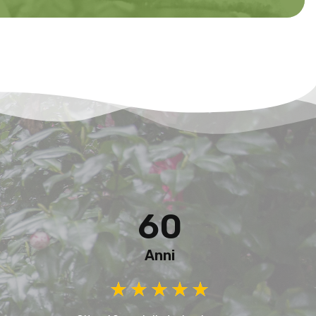
60
Anni
★
★
★
★
★