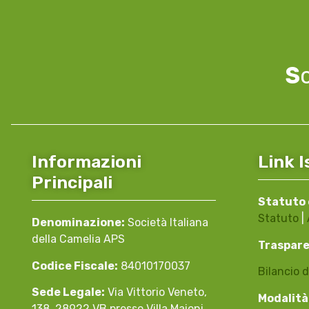
S
Informazioni
Link I
Principali
Statuto 
Statuto
|
Denominazione:
Società Italiana
della Camelia APS
Traspar
Codice Fiscale:
84010170037
Bilancio d
Sede Legale:
Via Vittorio Veneto,
Modalità
138, 28922 VB presso Villa Maioni