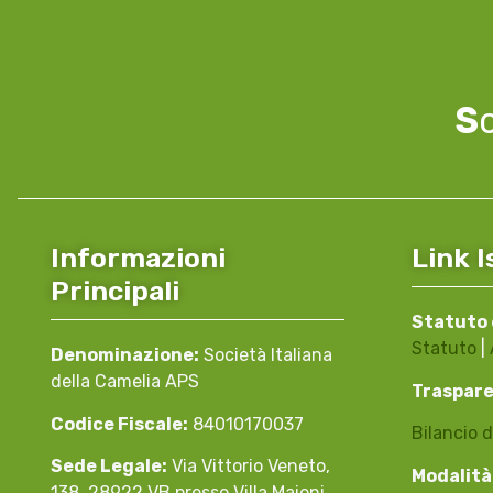
S
Informazioni
Link I
Principali
Statuto 
Statuto
|
Denominazione:
Società Italiana
della Camelia APS
Traspar
Codice Fiscale:
84010170037
Bilancio d
Sede Legale:
Via Vittorio Veneto,
Modalità
138, 28922 VB presso Villa Maioni