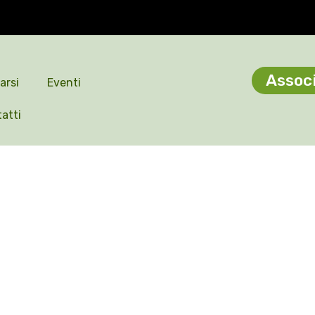
Associ
arsi
Eventi
atti