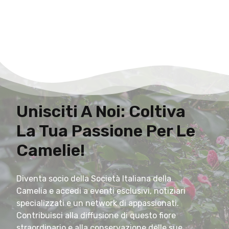
Unisciti A Noi: Coltiva
La Tua Passione Per Le
Camelie!
Diventa socio della Società Italiana della
Camelia e accedi a eventi esclusivi, notiziari
specializzati e un network di appassionati.
Contribuisci alla diffusione di questo fiore
straordinario e alla conservazione delle sue