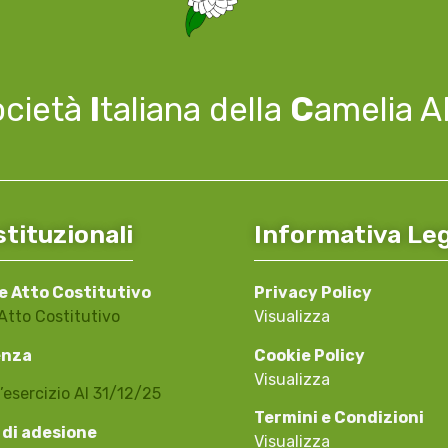
ocietà
I
taliana della
C
amelia 
stituzionali
Informativa Le
e Atto Costitutivo
Privacy Policy
Atto Costitutivo
Visualizza
enza
Cookie Policy
Visualizza
’esercizio Al 31/12/25
Termini e Condizioni
 di adesione
Visualizza