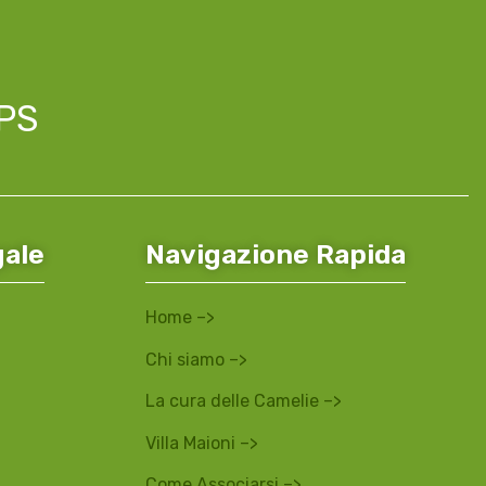
APS
gale
Navigazione Rapida
Home –>
Chi siamo –>
La cura delle Camelie –>
Villa Maioni –>
Come Associarsi –>