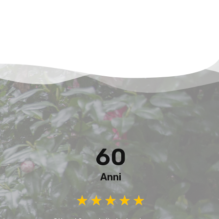
60
Anni
★
★
★
★
★