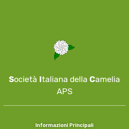
S
ocietà
I
taliana della
C
amelia
APS
Informazioni Principali