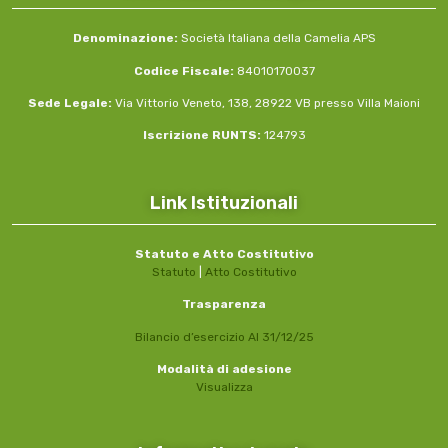
Denominazione:
Società Italiana della Camelia APS
Codice Fiscale:
84010170037
Sede Legale:
Via Vittorio Veneto, 138, 28922 VB presso Villa Maioni
Iscrizione RUNTS:
124793
Link Istituzionali
Statuto e Atto Costitutivo
Statuto
|
Atto Costitutivo
Trasparenza
Bilancio d’esercizio Al 31/12/25
Modalità di adesione
Visualizza