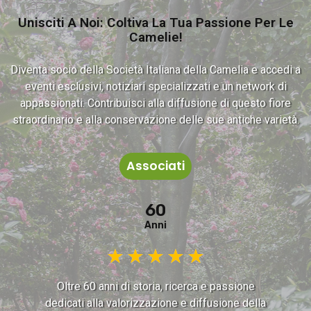
Unisciti A Noi: Coltiva La Tua Passione Per Le
Camelie!
Diventa socio della Società Italiana della Camelia e accedi a
eventi esclusivi, notiziari specializzati e un network di
appassionati. Contribuisci alla diffusione di questo fiore
straordinario e alla conservazione delle sue antiche varietà.
Associati
60
Anni
★
★
★
★
★
Oltre 60 anni di storia, ricerca e passione
dedicati alla valorizzazione e diffusione della