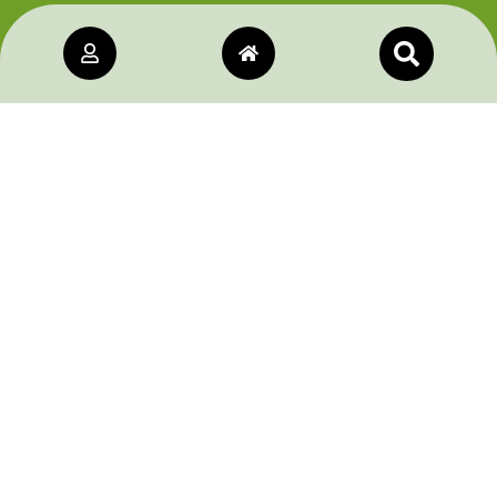
Modalità di adesione
Visualizza
Informativa Legale
Privacy Policy
Visualizza
Cookie Policy
Visualizza
Termini e Condizioni
Visualizza
Navigazione Rapida
Home –>
Chi siamo –>