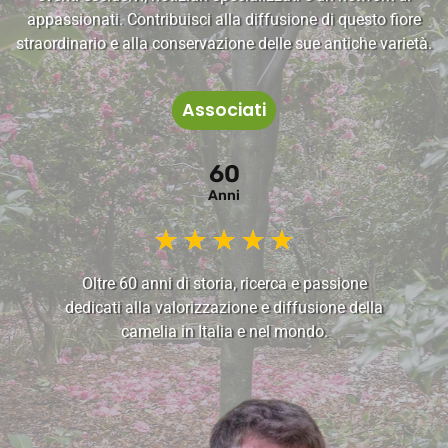
appassionati. Contribuisci alla diffusione di questo fiore
straordinario e alla conservazione delle sue antiche varietà.
Associati
60
Anni
★
★
★
★
★
Oltre 60 anni di storia, ricerca e passione
dedicati alla valorizzazione e diffusione della
camelia in Italia e nel mondo.