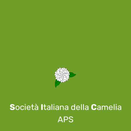
S
ocietà
I
taliana della
C
amelia
APS