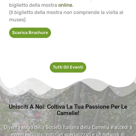
biglietto della mostra
online
.
(Il biglietto della mostra non comprende la visita al
museo)
Scarica Brochure
Tutti Gli Eventi
Unisciti A Noi: Coltiva La Tua Passione Per Le
Camelie!
Diventa socio della Società Italiana della Camelia e accedi a
eventi esclusivi, notiziari specializzati e un network di