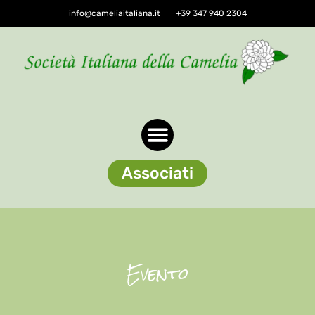
info@cameliaitaliana.it
+39 347 940 2304
Associati
Evento